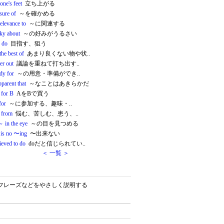
 one's feet
立ち上がる
sure of
～を確かめる
elevance to
～に関連する
cky about
～の好みがうるさい
o do
目指す、狙う
he best of
あまり良くない物や状..
r out
議論を重ねて打ち出す..
dy for
～の用意・準備ができ..
apparent that
～なことはあきらかだ
 for B
AをBで買う
for
～に参加する、趣味・..
r from
悩む、苦しむ、患う、..
～ in the eye
～の目を見つめる
 is no 〜ing
〜出来ない
ieved to do
doだと信じられてい..
＜ 一覧 ＞
）・フレーズなどをやさしく説明する