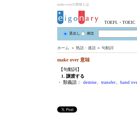
make overの意味とは
TOEFL・TOE
見出し
例文
ホーム
＞
熟語・連語
＞
句動詞
make over
意味
【句動詞】
1. 譲渡する
・ 類義語：
demise
、
transfer
、
hand ov