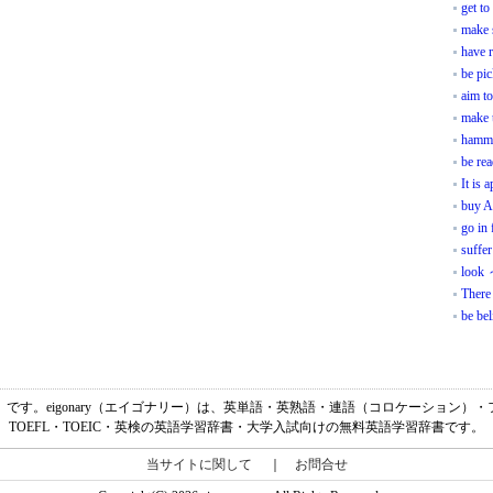
get to
make 
have r
be pi
aim t
make t
hamme
be rea
It is 
buy A
go in 
suffe
look 
There
be bel
渡する」です。eigonary（エイゴナリー）は、英単語・英熟語・連語（コロケーション
TOEFL・TOEIC・英検の英語学習辞書・大学入試向けの無料英語学習辞書です。
当サイトに関して
｜
お問合せ