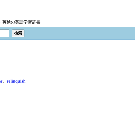
IC・英検の英語学習辞書
er
、
relinquish