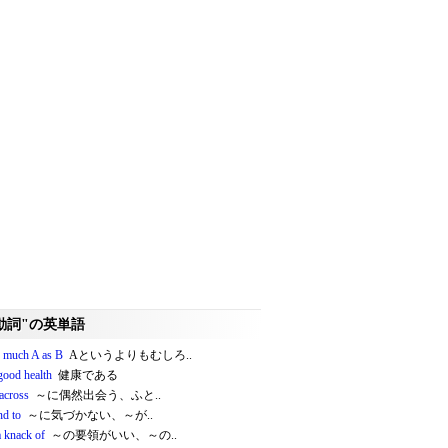
動詞"の英単語
o much A as B
Aというよりもむしろ..
good health
健康である
across
～に偶然出会う、ふと..
nd to
～に気づかない、～が..
a knack of
～の要領がいい、～の..