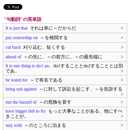
"句動詞"の英単語
It is just that
それは単に～だからだ
>
put censorship on
～を検閲する
>
cut back
刈り込む、短くする
>
ahead of
～の先に、～の前方に、～の最先端に
>
It is one thing to do1 an..
do1することとdo2することとは別
であ..
>
be noted for
～で有名である
>
bring suit against
～に対して訴訟を起こす、～を告訴する
>
run the hazard of
～の危険を冒す
>
have bigger fish to fry
もっと大事なことがある、他にすべ
きことが..
>
stay with
～のところに泊まる
>