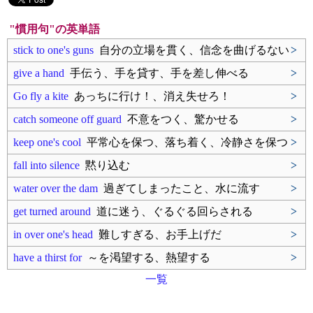
"慣用句"の英単語
stick to one's guns
自分の立場を貫く、信念を曲げるない
>
give a hand
手伝う、手を貸す、手を差し伸べる
>
Go fly a kite
あっちに行け！、消え失せろ！
>
catch someone off guard
不意をつく、驚かせる
>
keep one's cool
平常心を保つ、落ち着く、冷静さを保つ
>
fall into silence
黙り込む
>
water over the dam
過ぎてしまったこと、水に流す
>
get turned around
道に迷う、ぐるぐる回らされる
>
in over one's head
難しすぎる、お手上げだ
>
have a thirst for
～を渇望する、熱望する
>
一覧