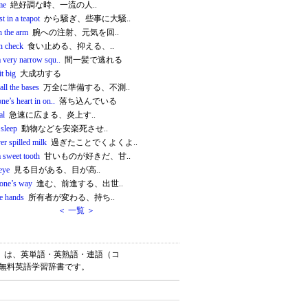
me
絶好調な時、一流の人..
t in a teapot
から騒ぎ、些事に大騒..
n the arm
腕への注射、元気を回..
in check
食い止める、抑える、..
a very narrow squ..
間一髪で逃れる
t big
大成功する
all the bases
万全に準備する、不測..
ne’s heart in on..
落ち込んでいる
al
急速に広まる、炎上す..
 sleep
動物などを安楽死させ..
er spilled milk
過ぎたことでくよくよ..
 sweet tooth
甘いものが好きだ、甘..
eye
見る目がある、目が高..
one’s way
進む、前進する、出世..
e hands
所有者が変わる、持ち..
＜ 一覧 ＞
ナリー）は、英単語・英熟語・連語（コ
の無料英語学習辞書です。