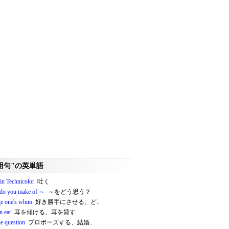
用句"の英単語
in Technicolor
吐く
do you make of ～
～をどう思う？
ge one's whim
好き勝手にさせる、ど..
n ear
耳を傾ける、耳を貸す
he question
プロポーズする、結婚..