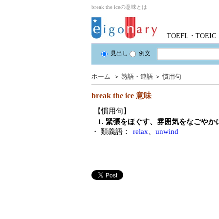
break the iceの意味とは
TOEFL・TOE
見出し
例文
ホーム
＞
熟語・連語
＞
慣用句
break the ice
意味
【慣用句】
1. 緊張をほぐす、雰囲気をなごや
・ 類義語：
relax
、
unwind