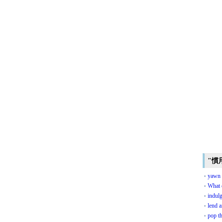
"慣
yawn 
What 
indul
lend a
pop t