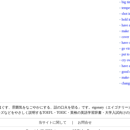
big ti
tempes
shot i
hold 
have 
make i
cover 
have o
go vir
put to
cry ov
have a
good 
make 
chang
、「緊張をほぐす、雰囲気をなごやかにする、話の口火を切る」です。eigonary（エイゴ
ズなどをやさしく説明するTOEFL・TOEIC・英検の英語学習辞書・大学入試向け
当サイトに関して
｜
お問合せ