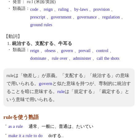
・ 発音：
ruːl (米国/英国)
・ 類義語：
code
、
reign
、
ruling
、
by-laws
、
provision
、
prescript
、
government
、
governance
、
regulation
、
ground rules
【動詞】
1.
統治する、支配する、牛耳る
・ 類義語：
reign
、
obsess
、
govern
、
prevail
、
control
、
dominate
、
rule over
、
administer
、
call the shots
ruleは「物差し」が原義。「支配する」「統治する」の意味
で用いられる。
govern
と似た意味を持つが、専制的に統治す
ることを暗に意味する。
rule
は「規定する」「裁定する」と
いう意味で用いられる。
ruleを使う熟語
・
as a rule
通常、一般に、普通は、たいてい
・
make it a rule to do
doする..