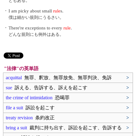
ともある。
・
I am picky about small
rule
s.
僕は細かい規則にうるさい。
・
There're exceptions to every
rule
.
どんな規則にも例外はある。
"法律"の英単語
acquittal
無罪、釈放、無罪放免、無罪判決、免訴
>
sue
訴える、告訴する、訴えを起こす
>
the crime of intimidation
恐喝罪
>
file a suit
訴訟を起こす
>
treaty revision
条約改正
>
bring a suit
裁判に持ち出す、訴訟を起こす、告訴する
>