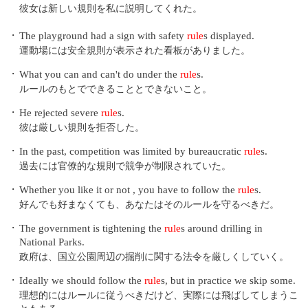
彼女は新しい規則を私に説明してくれた。
・
The playground had a sign with safety
rule
s displayed.
運動場には安全規則が表示された看板がありました。
・
What you can and can't do under the
rule
s.
ルールのもとでできることとできないこと。
・
He rejected severe
rule
s.
彼は厳しい規則を拒否した。
・
In the past, competition was limited by bureaucratic
rule
s.
過去には官僚的な規則で競争が制限されていた。
・
Whether you like it or not , you have to follow the
rule
s.
好んでも好まなくても、あなたはそのルールを守るべきだ。
・
The government is tightening the
rule
s around drilling in
National Parks.
政府は、国立公園周辺の掘削に関する法令を厳しくしていく。
・
Ideally we should follow the
rule
s, but in practice we skip some.
理想的にはルールに従うべきだけど、実際には飛ばしてしまうこ