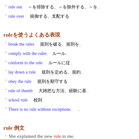
・
rule out
～を排除する、～を除外する、～を..
・
rule over
統御する、支配する
ruleを使うよくある表現
・
break the rules
規則を破る、規則を..
・
comply with the rules
ルール..
・
conform to the rule
ルールに従..
・
lay down a rule
規則を定める、規約..
・
obey the rule
規則を順守する
・
rule of thumb
大雑把な方法、経験に基..
・
school rule
校則
・
There is no rule without exceptions.
..
rule 例文
・
She explained the new
rule
to me.