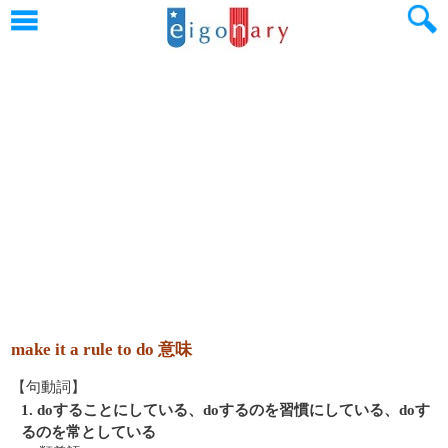
make it a rule to do 意味
【句動詞】
1. doすることにしている、doするのを習慣にしている、doす
るのを常としている