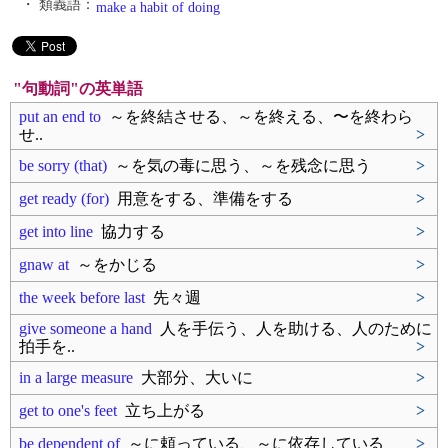
・ 類義語：
make a habit of doing
"句動詞"の英単語
put an end to
～を終結させる、～を終える、〜を終わら
せ..
>
be sorry (that)
～を気の毒に思う、～を残念に思う
>
get ready (for)
用意をする、準備をする
>
get into line
協力する
>
gnaw at
～をかじる
>
the week before last
先々週
>
give someone a hand
人を手伝う、人を助ける、人のために
拍手を..
>
in a large measure
大部分、大いに
>
get to one's feet
立ち上がる
>
be dependent of
～に頼っている、～に依存している
>