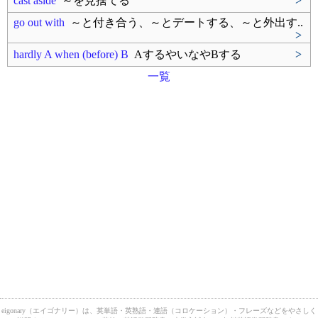
cast aside
～を見捨てる
>
go out with
～と付き合う、～とデートする、～と外出す..
>
hardly A when (before) B
AするやいなやBする
>
一覧
eigonary（エイゴナリー）は、英単語・英熟語・連語（コロケーション）・フレーズなどをやさしく