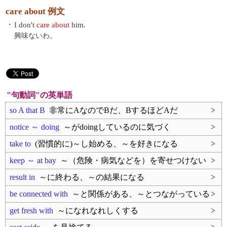
care about 例文
・
I don't
care about
him.
興味ないわ。
"句動詞"の英単語
so A that B
非常にAなのでBだ、BするほどAだ
>
notice ～ doing
～がdoingしているのに気づく
>
take to
(習慣的に)～し始める、～を好きになる
>
keep ～ at bay
～（危険・病気などを）を寄せつけない
>
result in
～に終わる、～の結果になる
>
be connected with
～と関係がある、～とつながっている
>
get fresh with
～になれなれしくする
>