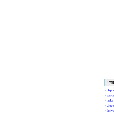
"句
dispo
scarce
make 
chop 
deriv