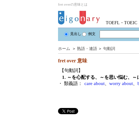
fret overの意味とは
TOEFL・TOE
見出し
例文
ホーム
＞
熟語・連語
＞
句動詞
fret over
意味
【句動詞】
1. ～を心配する、～を思い悩む、
・ 類義語：
care about
、
worry about
、