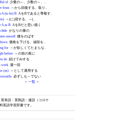
ful of
少量の～、少数の～、..
er from
～から回復する、取り..
 A (to be) B
AをBであると尊敬す..
(to)
～(に)屈する、～(..
e A as B
AをBだと思い描く
 little
かなりの量の
hten oneself
腰をのばす
 down
価格を下げる、値段を..
ng for
～が欲しくてたまらな..
ght before
～の前の夜に
 to do
続けてdoする
a week
週一回
or (as)
～として通用する
cessarily
必ずしも～でない
＜ 一覧 ＞
）は、英単語・英熟語・連語（コロケ
無料英語学習辞書です。