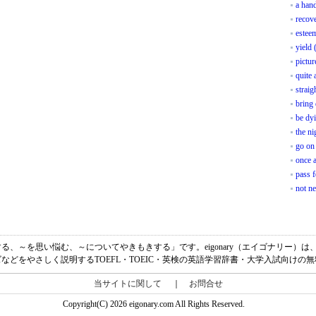
a hand
recov
esteem
yield 
pictur
quite a
straig
bring
be dyi
the ni
go on
once 
pass f
not ne
を心配する、～を思い悩む、～についてやきもきする」です。eigonary（エイゴナリー
などをやさしく説明するTOEFL・TOEIC・英検の英語学習辞書・大学入試向けの
当サイトに関して
｜
お問合せ
Copyright(C) 2026 eigonary.com All Rights Reserved.