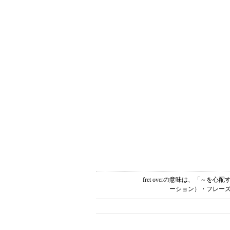
fret overの意味は、「～
ーション）・フレーズ