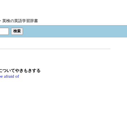
IC・英検の英語学習辞書
～についてやきもきする
be afraid of