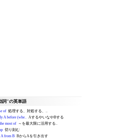
動詞"の英単語
se of
処理する、対処する、..
ly A before (whe..
AするやいなやBする
the most of
～を最大限に活用する..
up
切り刻む
e A from B
BからAを引き出す