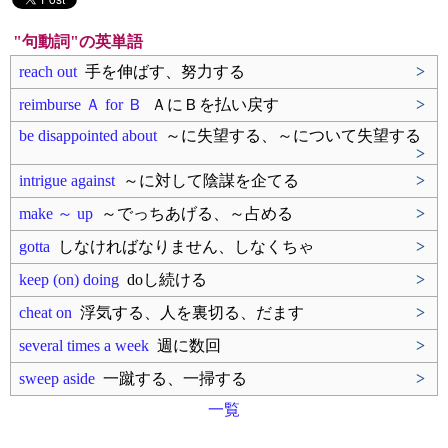
"句動詞"の英単語
reach out
手を伸ばす、努力する
>
reimburse Ａ for Ｂ
ＡにＢを払い戻す
>
be disappointed about
～に失望する、～について失望する
>
intrigue against
～に対して陰謀を企てる
>
make ～ up
～でっちあげる、～占める
>
gotta
しなければなりません、しなくちゃ
>
keep (on) doing
doし続ける
>
cheat on
浮気する、人を裏切る、だます
>
several times a week
週に数回
>
sweep aside
一蹴する、一掃する
>
一覧