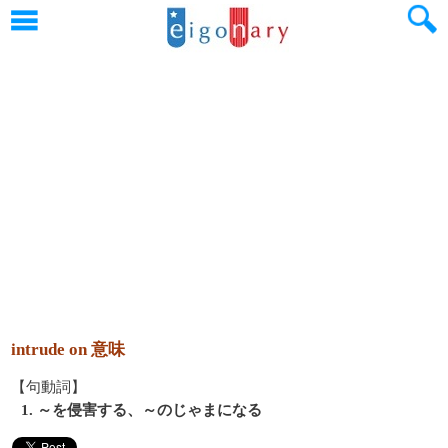
intrude on 意味
【句動詞】
1. ～を侵害する、～のじゃまになる