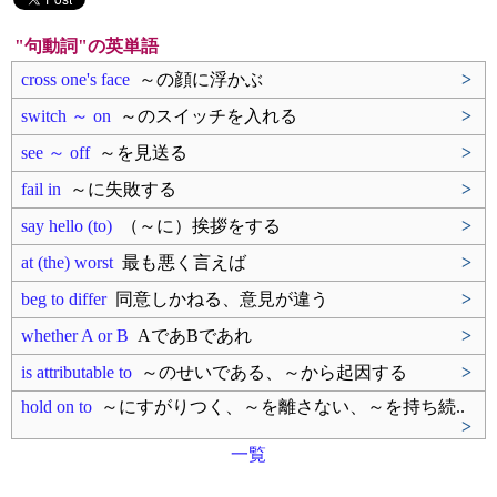
"句動詞"の英単語
cross one's face
～の顔に浮かぶ
>
switch ～ on
～のスイッチを入れる
>
see ～ off
～を見送る
>
fail in
～に失敗する
>
say hello (to)
（～に）挨拶をする
>
at (the) worst
最も悪く言えば
>
beg to differ
同意しかねる、意見が違う
>
whether A or B
AであBであれ
>
is attributable to
～のせいである、～から起因する
>
hold on to
～にすがりつく、～を離さない、～を持ち続..
>
一覧