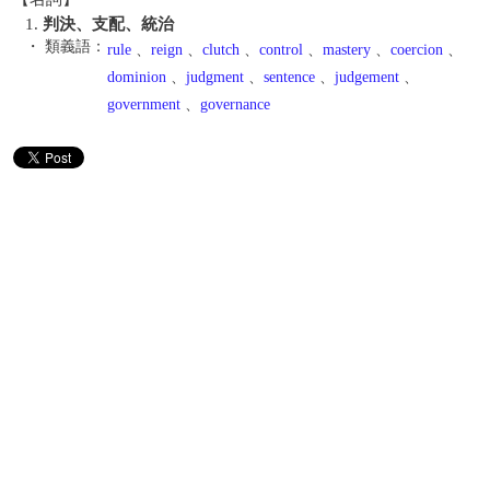
1.
判決、支配、統治
・ 類義語：
rule
、
reign
、
clutch
、
control
、
mastery
、
coercion
、
dominion
、
judgment
、
sentence
、
judgement
、
government
、
governance