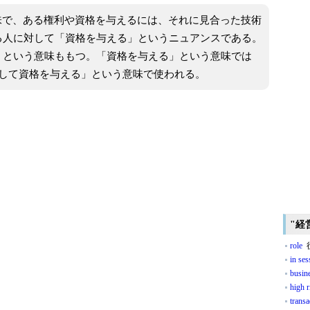
味で、ある権利や資格を与えるには、それに見合った技術
る人に対して「資格を与える」というニュアンスである。
」という意味ももつ。「資格を与える」という意味では
して資格を与える」という意味で使われる。
"経
role
役
in ses
busin
high r
transa