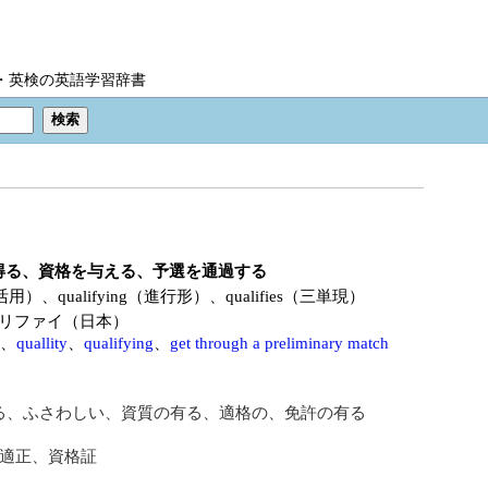
IC・英検の英語学習辞書
得る、資格を与える、予選を通過する
fied（動詞活用）、qualifying（進行形）、qualifies（三単現）
リファイ（日本）
、
quallity
、
qualifying
、
get through a preliminary match
る、ふさわしい、資質の有る、適格の、免許の有る
適正、資格証