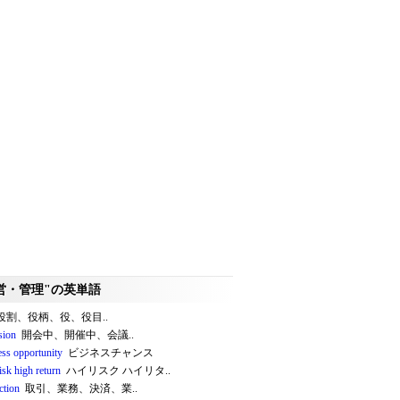
営・管理"の英単語
割、役柄、役、役目..
sion
開会中、開催中、会議..
ess opportunity
ビジネスチャンス
isk high return
ハイリスク ハイリタ..
ction
取引、業務、決済、業..