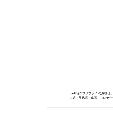
qualify(クワリファイ)の
単語・英熟語・連語（コロケーシ