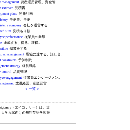
y management
資産運用管理、資金管..
n estimate
見積書
opment plans
開発計画
istory
事例史、事例
ister a company
会社を運営する
ated sum
見積もり額
yee performance
従業員の業績
ve
達成する、得る、獲得..
ertime
残業をする
to an arrangement
妥協に達する、話し合..
 constraints
予算制約
ement strategy
経営戦略
y control
品質管理
yee engagement
従業員エンゲージメン..
anagement
放漫経営、乱脈経営
＜ 一覧 ＞
gonary（エイゴナリー）は、英
書・大学入試向けの無料英語学習辞