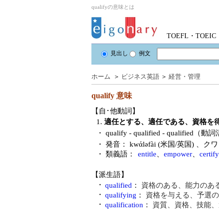
qualifyの意味とは
TOEFL・TOE
見出し
例文
ホーム
＞
ビジネス英語
＞
経営・管理
qualify
意味
【自･他動詞】
1.
適任とする、適任である、資格を
・
qualify - qualified - quali
・ 発音：
kwάləfài (米国/英国)
、クワ
・ 類義語：
entitle
、
empower
、
certify
【派生語】
・
qualified
：
資格のある、能力のあ
・
qualifying
：
資格を与える、予選の
・
qualification
：
資質、資格、技能、