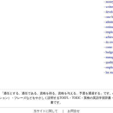
mone
writte
devel
case h
admin
estim
emplo
achie
do ov
come 
budget
manag
qualit
emplo
lax m
意味は、「適任とする、適任である、資格を得る、資格を与える、予選を通過する」です。ei
ョン）・フレーズなどをやさしく説明するTOEFL・TOEIC・英検の英語学習辞
書です。
当サイトに関して
｜
お問合せ