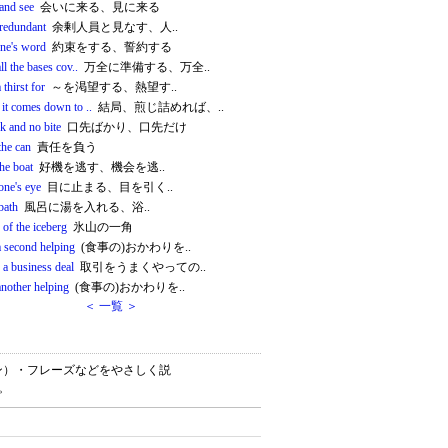
and see
会いに来る、見に来る
redundant
余剰人員と見なす、人..
one's word
約束をする、誓約する
ll the bases cov..
万全に準備する、万全..
 thirst for
～を渇望する、熱望す..
it comes down to ..
結局、煎じ詰めれば、..
rk and no bite
口先ばかり、口先だけ
the can
責任を負う
he boat
好機を逃す、機会を逃..
one's eye
目に止まる、目を引く..
bath
風呂に湯を入れる、浴..
p of the iceberg
氷山の一角
a second helping
(食事の)おかわりを..
 a business deal
取引をうまくやっての..
another helping
(食事の)おかわりを..
＜ 一覧 ＞
ション）・フレーズなどをやさしく説
。