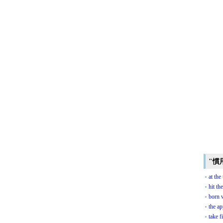
"慣
at the
hit th
born w
the ap
take f