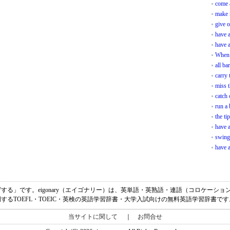
come 
make 
give 
have a
have a
When 
all ba
carry 
miss t
catch 
run a 
the ti
have 
swing
have 
「食い逃げする」です。eigonary（エイゴナリー）は、英単語・英熟語・連語（コロケー
明するTOEFL・TOEIC・英検の英語学習辞書・大学入試向けの無料英語学習辞書です
当サイトに関して
｜
お問合せ