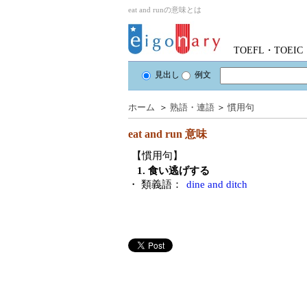
eat and runの意味とは
TOEFL・TOE
見出し
例文
ホーム
＞
熟語・連語
＞
慣用句
eat and run
意味
【慣用句】
1. 食い逃げする
・ 類義語：
dine and ditch