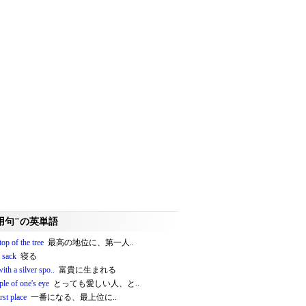
用句"の英単語
 top of the tree
最高の地位に、第一人..
e sack
寝る
ith a silver spo..
富貴に生まれる
ple of one's eye
とっても愛しい人、と..
irst place
一番になる、最上位に..