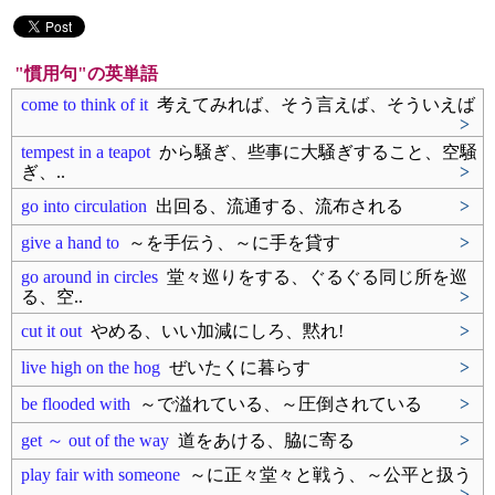
"慣用句"の英単語
come to think of it
考えてみれば、そう言えば、そういえば
>
tempest in a teapot
から騒ぎ、些事に大騒ぎすること、空騒
ぎ、..
>
go into circulation
出回る、流通する、流布される
>
give a hand to
～を手伝う、～に手を貸す
>
go around in circles
堂々巡りをする、ぐるぐる同じ所を巡
る、空..
>
cut it out
やめる、いい加減にしろ、黙れ!
>
live high on the hog
ぜいたくに暮らす
>
be flooded with
～で溢れている、～圧倒されている
>
get ～ out of the way
道をあける、脇に寄る
>
play fair with someone
～に正々堂々と戦う、～公平と扱う
>