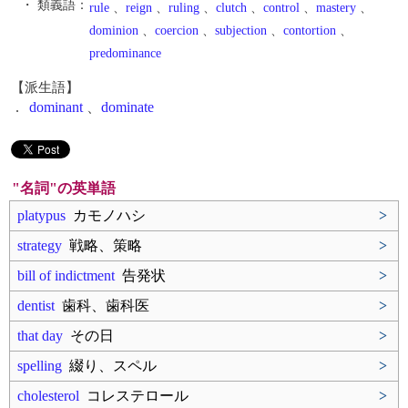
・ 類義語：
rule
、
reign
、
ruling
、
clutch
、
control
、
mastery
、
dominion
、
coercion
、
subjection
、
contortion
、
predominance
【派生語】
.
dominant
、
dominate
"名詞"の英単語
platypus
カモノハシ
>
strategy
戦略、策略
>
bill of indictment
告発状
>
dentist
歯科、歯科医
>
that day
その日
>
spelling
綴り、スペル
>
cholesterol
コレステロール
>