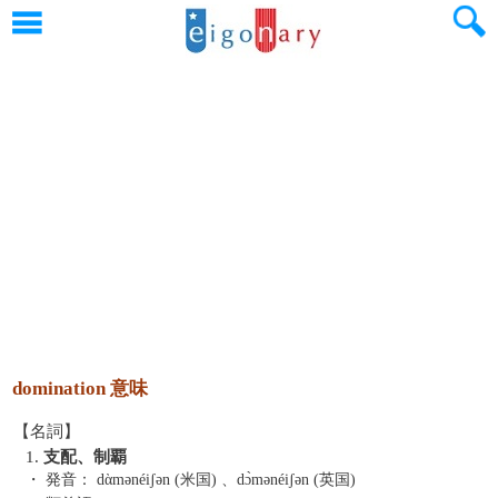
domination 意味
【名詞】
1.
支配、制覇
・ 発音：
dὰmənéiʃən (米国) 、dɔ̀mənéiʃən (英国)