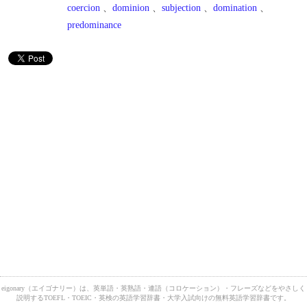
coercion
、
dominion
、
subjection
、
domination
、
predominance
eigonary（エイゴナリー）は、英単語・英熟語・連語（コロケーション）・フレーズなどをやさしく
説明するTOEFL・TOEIC・英検の英語学習辞書・大学入試向けの無料英語学習辞書です。