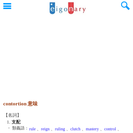
contortion 意味
【名詞】
1.
支配
・ 類義語：
rule
、
reign
、
ruling
、
clutch
、
mastery
、
control
、