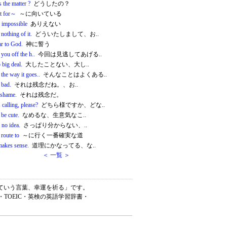
 the matter ?
どうしたの？
ut for～
～に向いている
s impossible
ありえない
nothing of it.
どういたしまして、お..
ar to God.
神に誓う
t you off the h..
今回は見逃してあげる..
o big deal.
大したことない、大し..
 the way it goes..
そんなことはよくある..
 bad.
それは残念だね。、お..
a shame.
それは残念だ。
calling, please?
どちら様ですか、どな..
be cute.
なめるな、生意気なこ..
 no idea.
さっぱり分からない、..
 route to
～に行く一番確実な道
makes sense.
道理にかなってる、な..
＜ 一覧 ＞
めていう言葉、幸運を祈る」です。
・TOEIC・英検の英語学習辞書・