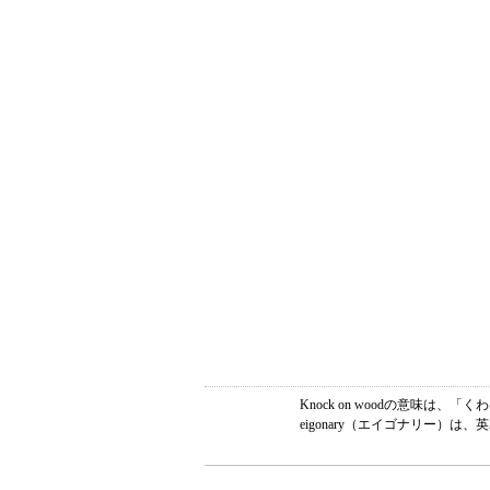
Knock on woodの意
eigonary（エイゴナリー）