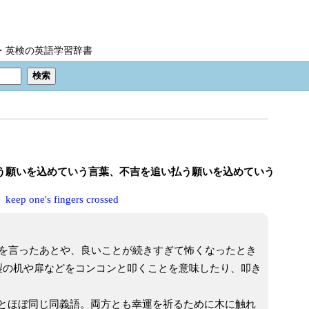
IC・英検の英語学習辞書
払う願いを込めていう言葉、不吉を追い払う願いを込めていう
、
keep one's fingers crossed
吉なことを言ったあとや、良いことが続きすぎて怖くなったとき
製の机や扉などをコンコンと叩くことを意味したり、叩き
。
とほぼ同じ同義語。両方とも幸運を祈るために木に触れ