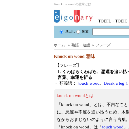
Knock on woodの意味とは
TOEFL・TOE
見出し
例文
ホーム
＞
熟語・連語
＞
フレーズ
Knock on wood
意味
【フレーズ】
1. くわばらくわばら、悪運を追い
言葉、幸運を祈る
・ 類義語：
touch wood
、
Break a leg !
knock on woodとは
「knock on wood」とは、不
に、悪運や不運を追い払うため、木
ながらおまじないのように言う言葉
「knock on wood」は「
touch wood
」