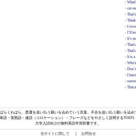
What's
cut o
That’
Think 
I swe
I’ll le
It’s n
That's
That's
It is 
Who's 
Don’t 
I have
surest
That 
味は、「くわばらくわばら、悪運を追い払う願いを込めていう言葉、不吉を追い払う願いを込
は、英単語・英熟語・連語（コロケーション）・フレーズなどをやさしく説明するTOEFL
大学入試向けの無料英語学習辞書です。
当サイトに関して
｜
お問合せ