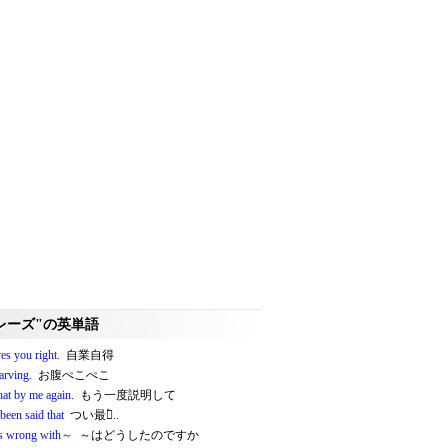
レーズ"の英単語
ves you right.
自業自得
arving.
お腹ぺこぺこ
hat by me again.
もう一度説明して
 been said that
つい最近̀..
s wrong with～
～はどうしたのですか