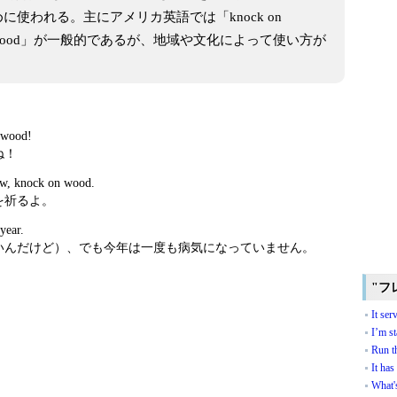
使われる。主にアメリカ英語では「knock on
h wood」が一般的であるが、地域や文化によって使い方が
 wood!
ね！
row, knock on wood.
を祈るよ。
 year.
いんだけど）、でも今年は一度も病気になっていません。
"フ
It ser
I’m st
Run t
It has
What'