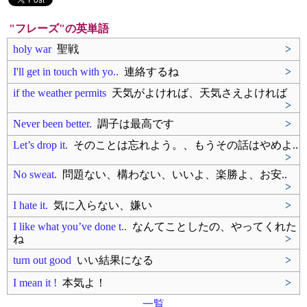
"フレーズ"の英単語
holy war
聖戦
>
I'll get in touch with yo..
連絡するね
>
if the weather permits
天気がよければ、天気さえよければ
>
Never been better.
調子は最高です
>
Let’s drop it.
そのことは忘れよう。、もうその話はやめよ..
>
No sweat.
問題ない、構わない、いいよ、楽勝よ、お安..
>
I hate it.
気に入らない、嫌い
>
I like what you’ve done t..
なんてことしたの、やってくれた
ね
>
turn out good
いい結果になる
>
I mean it !
本気よ！
>
一覧