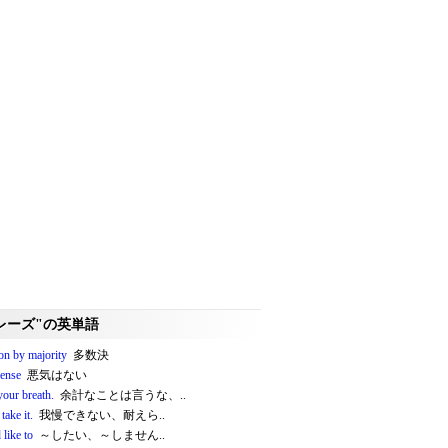
レーズ"の英単語
on by majority
多数決
fense
悪気はない
your breath.
余計なことは言うな、..
 take it.
我慢できない、耐えら..
like to
～したい、～しません..