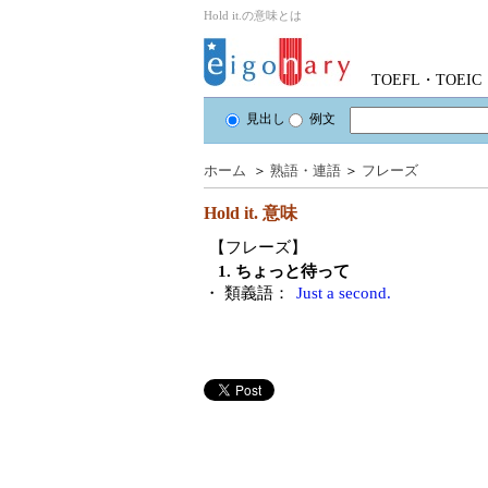
Hold it.の意味とは
TOEFL・TOE
見出し
例文
ホーム
＞
熟語・連語
＞
フレーズ
Hold it.
意味
【フレーズ】
1. ちょっと待って
・ 類義語：
Just a second.