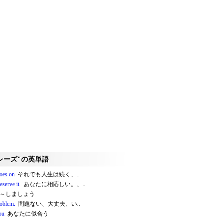
レーズ"の英単語
goes on
それでも人生は続く、..
serve it.
あなたに相応しい。、..
～しましょう
oblem.
問題ない、大丈夫、い..
ou
あなたに似合う