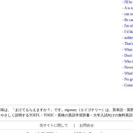
I'll be
A is 
can on
Be car
I'm o
I’d li
noble
That’s
What 
Don't
Who is
Never
What'
No gra
Come 
 discount ?の意味は、「まけてもらえますか？」です。eigonary（エイゴナリー）は、
やさしく説明するTOEFL・TOEIC・英検の英語学習辞書・大学入試向けの無料英
当サイトに関して
｜
お問合せ