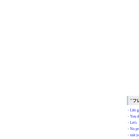
"フ
Life 
You de
Let's
No pr
suit y