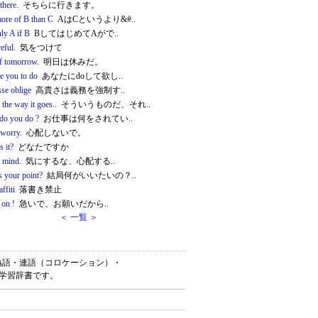
 there.
そちらに行きます。
more of B than C
AはCというより&#..
ly A if B
BしてはじめてAがで..
eful.
気をつけて
ff tomorrow.
明日は休みだ。
ke you to do
あなたにdoして欲し..
sse oblige
高貴さは義務を強制す..
 the way it goes..
そういうものだ、それ..
do you do ?
お仕事は何をされてい..
 worry.
心配しないで。
 it?
どなたですか
 mind.
気にするな、心配する..
s your point?
結局何がいいたいの？..
ffiti
落書き禁止
on !
急いで、お願いだから..
＜ 一覧 ＞
英単語・英熟語・連語（コロケーション）・
語学習辞書です。