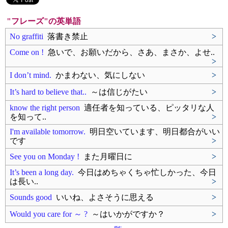
"フレーズ"の英単語
No graffiti
落書き禁止
>
Come on !
急いで、お願いだから、さあ、まさか、よせ..
>
I don’t mind.
かまわない、気にしない
>
It’s hard to believe that..
～は信じがたい
>
know the right person
適任者を知っている、ピッタリな人
を知って..
>
I'm available tomorrow.
明日空いています、明日都合がいい
です
>
See you on Monday !
また月曜日に
>
It’s been a long day.
今日はめちゃくちゃ忙しかった、今日
は長い..
>
Sounds good
いいね、よさそうに思える
>
Would you care for ～ ?
～はいかがですか？
>