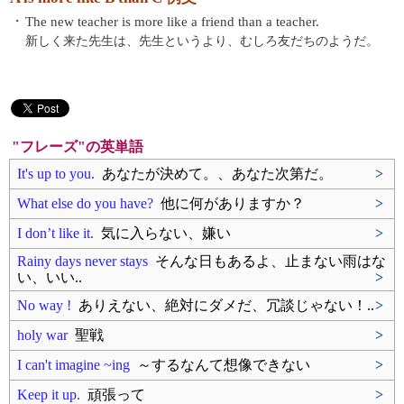
・
The new teacher is more like a friend than a teacher.
新しく来た先生は、先生というより、むしろ友だちのようだ。
"フレーズ"の英単語
It's up to you.
あなたが決めて。、あなた次第だ。
>
What else do you have?
他に何がありますか？
>
I don’t like it.
気に入らない、嫌い
>
Rainy days never stays
そんな日もあるよ、止まない雨はな
い、いい..
>
No way !
ありえない、絶対にダメだ、冗談じゃない！..
>
holy war
聖戦
>
I can't imagine ~ing
～するなんて想像できない
>
Keep it up.
頑張って
>