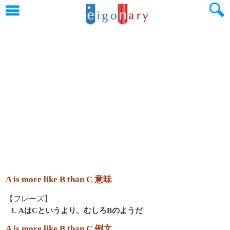
A is more like B than C 意味
【フレーズ】
1. AはCというより、むしろBのようだ
A is more like B than C 例文