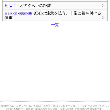
How far
どのぐらいの距離
>
walk on eggshells
細心の注意を払う、非常に気を付ける、
慎重..
>
一覧
eigonary（エイゴナリー）は、英単語・英熟語・連語（コロケーション）・フレーズなどをやさしく
説明するTOEFL・TOEIC・英検の英語学習辞書・大学入試向けの無料英語学習辞書です。