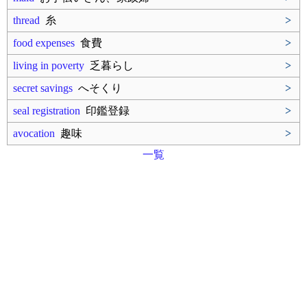
thread
糸
>
food expenses
食費
>
living in poverty
乏暮らし
>
secret savings
へそくり
>
seal registration
印鑑登録
>
avocation
趣味
>
一覧