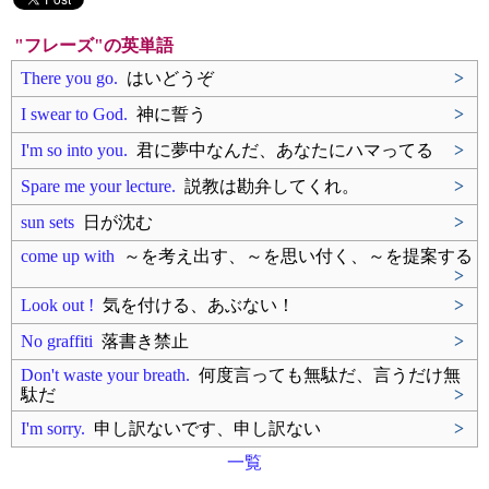
"フレーズ"の英単語
There you go.
はいどうぞ
>
I swear to God.
神に誓う
>
I'm so into you.
君に夢中なんだ、あなたにハマってる
>
Spare me your lecture.
説教は勘弁してくれ。
>
sun sets
日が沈む
>
come up with
～を考え出す、～を思い付く、～を提案する
>
Look out !
気を付ける、あぶない！
>
No graffiti
落書き禁止
>
Don't waste your breath.
何度言っても無駄だ、言うだけ無
駄だ
>
I'm sorry.
申し訳ないです、申し訳ない
>
一覧