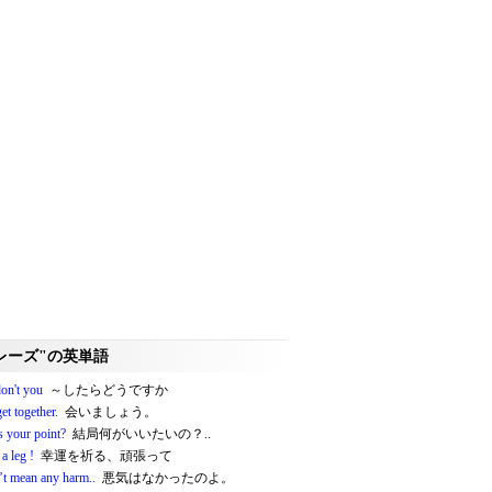
レーズ"の英単語
on't you
～したらどうですか
get together.
会いましょう。
s your point?
結局何がいいたいの？..
a leg !
幸運を祈る、頑張って
’t mean any harm..
悪気はなかったのよ。