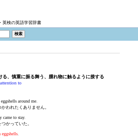
IC・英検の英語学習辞書
付ける、慎重に振る舞う、腫れ物に触るように接する
attention to
n eggshells around me.
つかわれたくありません。
 came to stay.
をつかっていた。
 eggshells
.