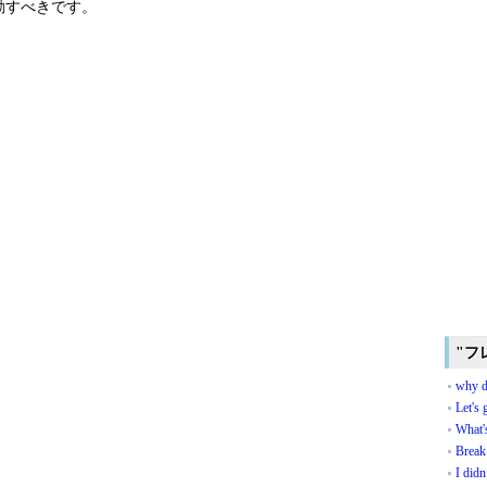
動すべきです。
"フ
why d
Let's 
What'
Break 
I didn