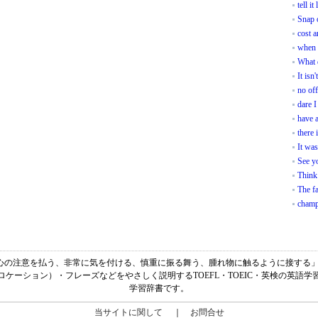
tell it 
Snap o
cost a
when 
What 
It isn'
no of
dare I
have a
there 
It wa
See y
Think 
The fa
champa
の意味は、「細心の注意を払う、非常に気を付ける、慎重に振る舞う、腫れ物に触るように接する」で
ケーション）・フレーズなどをやさしく説明するTOEFL・TOEIC・英検の英語
学習辞書です。
当サイトに関して
｜
お問合せ