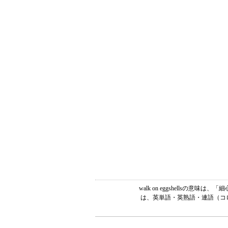
walk on eggshells
は、英単語・英熟語・連語（コロ