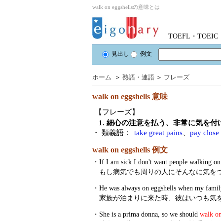
walk on eggshellsの意味とは
TOEFL・TOE
見出し
例文
ホーム
＞
熟語・連語
＞
フレーズ
walk on eggshells
意味
【フレーズ】
1. 細心の注意を払う、非常に気を
・ 類義語：
take great pains
、
pay close 
walk on eggshells 例文
・
If I am sick I don't want people walking o
もし病気でも周りの人にそんなに気を
・
He was always on eggshells when my family
家族が泊まりに来た時、彼はいつも気
・
She is a prima donna, so we should
walk on