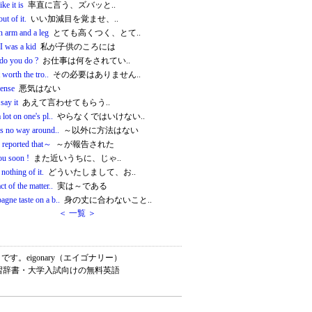
like it is
率直に言う、ズバッと..
ut of it.
いい加減目を覚ませ、..
n arm and a leg
とても高くつく、とて..
I was a kid
私が子供のころには
do you do ?
お仕事は何をされてい..
t worth the tro..
その必要はありません..
fense
悪気はない
 say it
あえて言わせてもらう..
 lot on one's pl..
やらなくではいけない..
is no way around..
～以外に方法はない
s reported that～
～が報告された
ou soon !
また近いうちに、じゃ..
nothing of it.
どういたしまして、お..
ct of the matter..
実は～である
gne taste on a b..
身の丈に合わないこと..
＜ 一覧 ＞
す。eigonary（エイゴナリー）
学習辞書・大学入試向けの無料英語