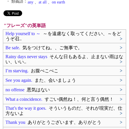
・ 類義語：
any
、
at all
、
on earth
"フレーズ"の英単語
Help yourself to ～
～を遠慮なく取ってください、～をど
うぞ召..
>
Be safe.
気をつけてね。、ご無事で。
>
Rainy days never stays
そんな日もあるよ、止まない雨はな
い、いい..
>
I’m starving.
お腹ぺこぺこ
>
See you again.
また、会いましょう
>
no offense
悪気はない
>
What a coincidence.
すごい偶然ね！、何と言う偶然！
>
That’s the way it goes.
そういうものだ、それが現実だ、仕
方ないよ
>
Thank you
ありがとうございます、ありがとう
>