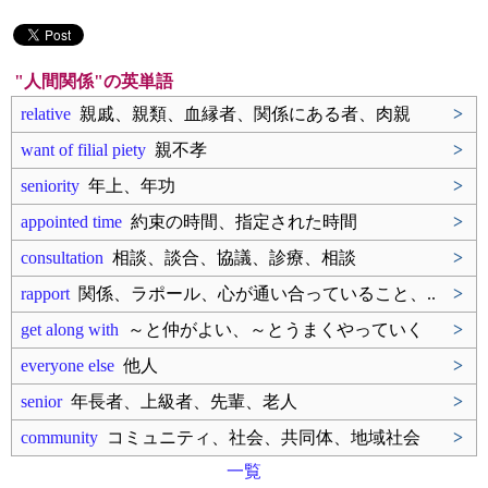
"人間関係"の英単語
relative
親戚、親類、血縁者、関係にある者、肉親
>
want of filial piety
親不孝
>
seniority
年上、年功
>
appointed time
約束の時間、指定された時間
>
consultation
相談、談合、協議、診療、相談
>
rapport
関係、ラポール、心が通い合っていること、..
>
get along with
～と仲がよい、～とうまくやっていく
>
everyone else
他人
>
senior
年長者、上級者、先輩、老人
>
community
コミュニティ、社会、共同体、地域社会
>
一覧