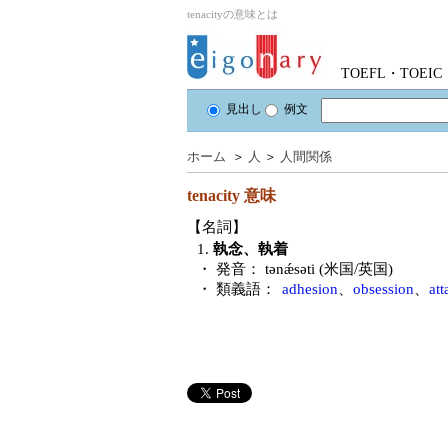
tenacityの意味とは
TOEFL・TOE
見出し
例文
ホーム
＞
人
＞
人間関係
tenacity
意味
【名詞】
1.
執念、執着
・ 発音：
tənǽsəti (米国/英国)
・ 類義語：
adhesion
、
obsession
、
at