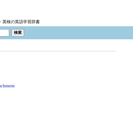
IC・英検の英語学習辞書
tachment