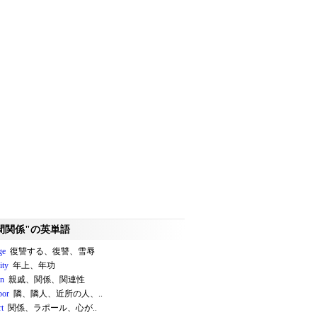
間関係"の英単語
ge
復讐する、復讐、雪辱
ity
年上、年功
on
親戚、関係、関連性
bor
隣、隣人、近所の人、..
rt
関係、ラポール、心が..