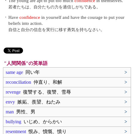
・
The young are apt to put too much
confidence
in themselves.
若者たちは、自分たちの力を過信しがちである。
・
Have
confidence
in yourself and have the courage to put your
beliefs into action.
自信と自分の信念を実行に移す勇気を持ちなさい。
"人間関係"の英単語
same age
同い年
>
reconciliation
仲直り、和解
>
revenge
復讐する、復讐、雪辱
>
envy
嫉妬、羨望、ねたみ
>
man
男性、男
>
bullying
いじめ、からかい
>
resentment
恨み、憤慨、憤り
>