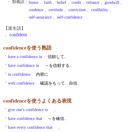
・ 類義語：
honor
、
faith
、
belief
、
credit
、
reliance
、
goodwill
、
credence
、
certitude
、
conviction
、
credibility
、
self-assurance
、
self-confidence
【派生語】
.
confident
confidenceを使う熟語
・
have a confidence in
信頼して..
・
have confidence in
～を信頼する..
・
in confidence
内密に
・
with confidence
確認をもって、自信..
confidenceを使うよくある表現
・
give one's confidence to
..
・
have confidence that
～を確信..
・
have every confidence that
..