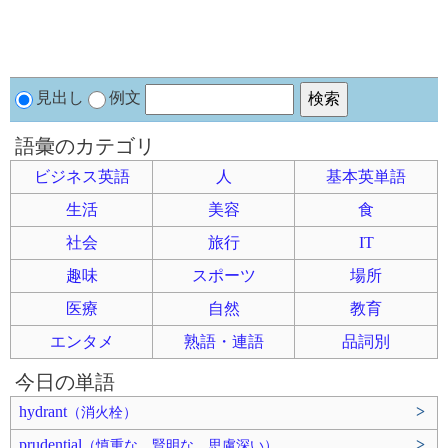
見出し
例文
語彙のカテゴリ
ビジネス英語
人
基本英単語
生活
美容
食
社会
旅行
IT
趣味
スポーツ
場所
医療
自然
教育
エンタメ
熟語・連語
品詞別
今日の単語
hydrant
>
（消火栓）
prudential
>
（慎重な、賢明な、思慮深い）