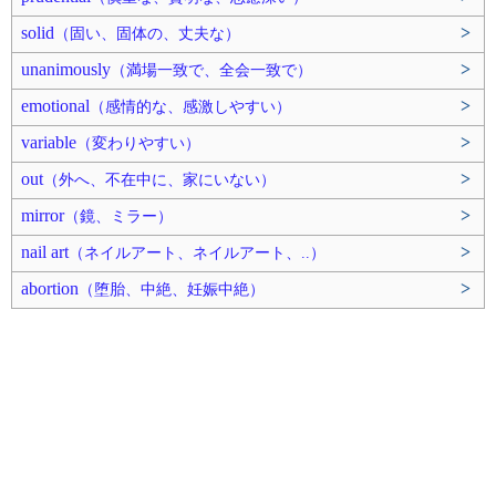
solid
>
（固い、固体の、丈夫な）
unanimously
>
（満場一致で、全会一致で）
emotional
>
（感情的な、感激しやすい）
variable
>
（変わりやすい）
out
>
（外へ、不在中に、家にいない）
mirror
>
（鏡、ミラー）
nail art
>
（ネイルアート、ネイルアート、..）
abortion
>
（堕胎、中絶、妊娠中絶）