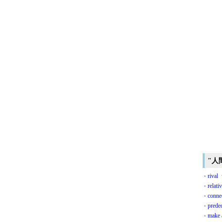
"人
rival
relati
conne
prede
make a