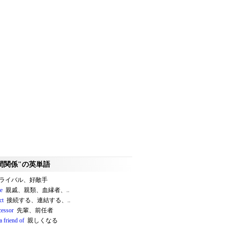
間関係"の英単語
ライバル、好敵手
ve
親戚、親類、血縁者、..
ct
接続する、連結する、..
cessor
先輩、前任者
 friend of
親しくなる