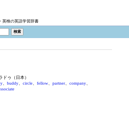
IC・英検の英語学習辞書
ラドゥ（日本）
ny
、
buddy
、
circle
、
fellow
、
partner
、
company
、
associate