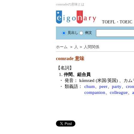
comradeの意味とは
TOEFL・TOE
見出し
例文
ホーム
＞
人
＞
人間関係
comrade
意味
【名詞】
1.
仲間、組合員
・ 発音：
kάmræd (米国/英国)
、カム
・ 類義語：
chum
、
peer
、
party
、
cro
companion
、
colleague
、