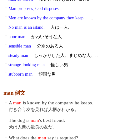
・
Man proposes, God disposes.
..
・
Men are known by the company they keep.
..
・
No man is an island.
人は一人..
・
poor man
かわいそうな人
・
sensible man
分別のある人
・
steady man
しっかりした人、まじめな人、..
・
strange-looking man
怪しい男
・
stubborn man
頑固な男
man 例文
・
A
man
is known by the company he keeps.
付き合う友を見れば人柄がわかる。
・
The dog is
man
's best friend.
犬は人間の最良の友だ。
・
What does the
man
say is required?