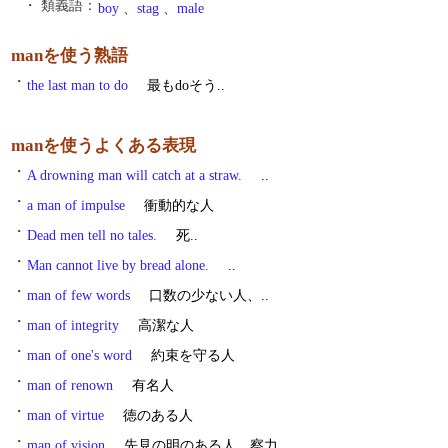
・ 類義語：
boy
、
stag
、
male
manを使う熟語
・
the last man to do
最もdoそう..
manを使うよくある表現
・
A drowning man will catch at a straw.
..
・
a man of impulse
衝動的な人
・
Dead men tell no tales.
死..
・
Man cannot live by bread alone.
..
・
man of few words
口数の少ない人、..
・
man of integrity
高潔な人
・
man of one's word
約束を守る人
・
man of renown
有名人
・
man of virtue
徳のある人
・
man of vision
先見の明のある人、察力..