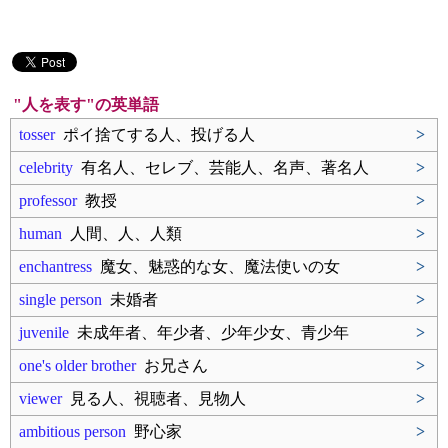
"人を表す"の英単語
tosser
ポイ捨てする人、投げる人
>
celebrity
有名人、セレブ、芸能人、名声、著名人
>
professor
教授
>
human
人間、人、人類
>
enchantress
魔女、魅惑的な女、魔法使いの女
>
single person
未婚者
>
juvenile
未成年者、年少者、少年少女、青少年
>
one's older brother
お兄さん
>
viewer
見る人、視聴者、見物人
>
ambitious person
野心家
>