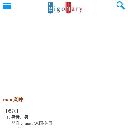
man 意味
【名詞】
1.
男性、男
・ 発音：
mæn (米国/英国)