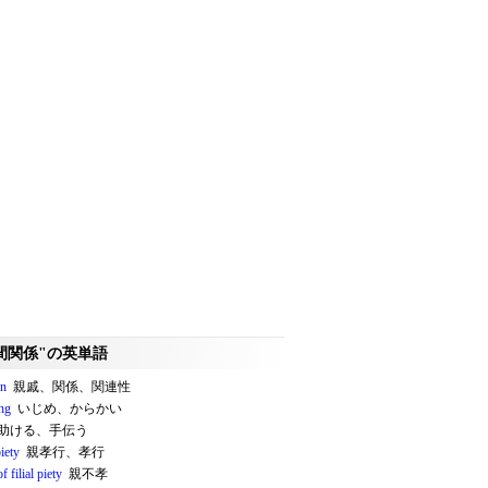
間関係"の英単語
on
親戚、関係、関連性
ing
いじめ、からかい
助ける、手伝う
piety
親孝行、孝行
f filial piety
親不孝