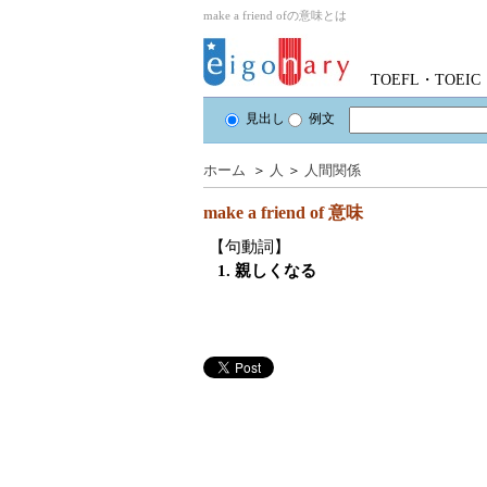
make a friend ofの意味とは
TOEFL・TOE
見出し
例文
ホーム
＞
人
＞
人間関係
make a friend of
意味
【句動詞】
1. 親しくなる