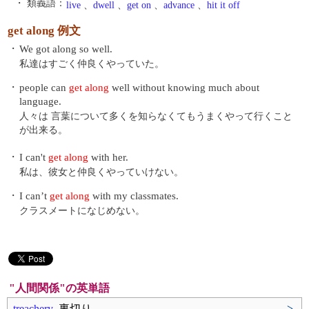
・ 類義語：
live
、
dwell
、
get on
、
advance
、
hit it off
get along 例文
・
We got along so well.
私達はすごく仲良くやっていた。
・
people can
get along
well without knowing much about
language.
人々は 言葉について多くを知らなくてもうまくやって行くこと
が出来る。
・
I can't
get along
with her.
私は、彼女と仲良くやっていけない。
・
I can’t
get along
with my classmates.
クラスメートになじめない。
"人間関係"の英単語
treachery
裏切り
>