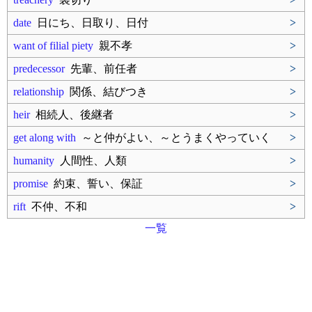
date
日にち、日取り、日付
>
want of filial piety
親不孝
>
predecessor
先輩、前任者
>
relationship
関係、結びつき
>
heir
相続人、後継者
>
get along with
～と仲がよい、～とうまくやっていく
>
humanity
人間性、人類
>
promise
約束、誓い、保証
>
rift
不仲、不和
>
一覧