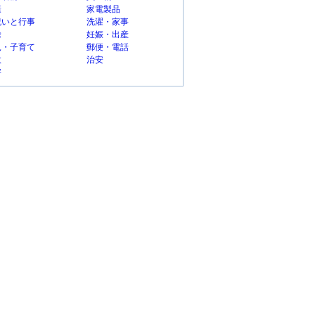
康
家電製品
祝いと行事
洗濯・家事
除
妊娠・出産
児・子育て
郵便・電話
故
治安
害