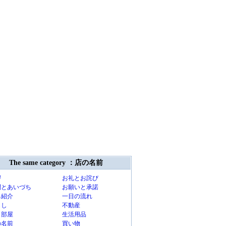
The same category ：店の名前
拶
お礼とお詫び
問とあいづち
お願いと承諾
己紹介
一日の流れ
らし
不動産
・部屋
生活用品
の名前
買い物