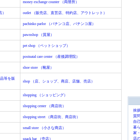
money exchange counter （両替所）
品店）
outlet （販売店、直営店、特約店、アウトレット）
pachinko parlor （パチンコ店、パチンコ屋）
pawnshop （質屋）
pet shop （ペットショップ）
postnatal care center （産後調理院）
shoe store （靴屋）
用品等を販
shop （店、ショップ、商店、店舗、売店）
shopping （ショッピング）
shopping center （商店街）
挨
質
shopping street （商店街、商店街）
自
暮
small store （小さな商店）
家
店
snack bar （売店）