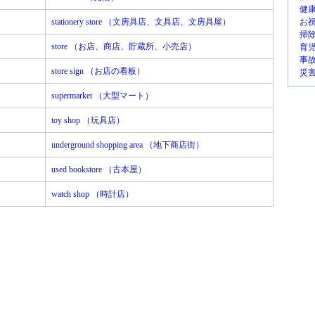
健
stationery store （文房具店、文具店、文房具屋）
お
掃
store （お店、商店、貯蔵所、小売店）
育
事
store sign （お店の看板）
災
supermarket （大型マート）
toy shop （玩具店）
underground shopping area （地下商店街）
used bookstore （古本屋）
watch shop （時計店）