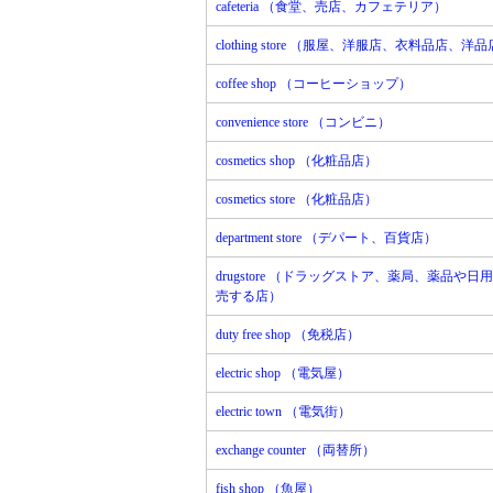
cafeteria （食堂、売店、カフェテリア）
clothing store （服屋、洋服店、衣料品店、洋
coffee shop （コーヒーショップ）
convenience store （コンビニ）
cosmetics shop （化粧品店）
cosmetics store （化粧品店）
department store （デパート、百貨店）
drugstore （ドラッグストア、薬局、薬品や日
売する店）
duty free shop （免税店）
electric shop （電気屋）
electric town （電気街）
exchange counter （両替所）
fish shop （魚屋）