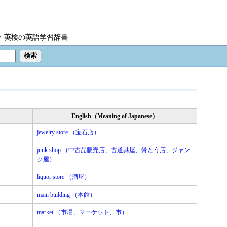
IC・英検の英語学習辞書
English（Meaning of Japanese）
jewelry store （宝石店）
junk shop （中古品販売店、古道具屋、骨とう店、ジャン
ク屋）
liquor store （酒屋）
main building （本館）
market （市場、マーケット、市）