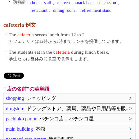
・ 類義語：
shop
、
stall
、
canteen
、
snack bar
、
concession
、
restaurant
、
dining room
、
refreshment stand
cafeteria 例文
・
The
cafeteria
serves lunch from 12 to 2.
カフェテリアは12時から2時までランチを提供しています。
・
The students eat in the
cafeteria
during lunch break.
学生たちは昼休みに食堂で食事をします。
"店の名前"の英単語
shopping
ショッピング
>
drugstore
ドラッグストア、薬局、薬品や日用品等を販..
>
pachinko parlor
パチンコ店、パチンコ屋
>
main building
本館
>