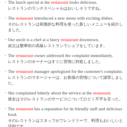
・
The lunch special at the
restaurant
looks delicious.
レストランのランチスペシャルはおいしそうですね。
・
The
restaurant
introduced a new menu with exciting dishes.
そのレストランは刺激的な料理を使った新しいメニューを紹介し
ました。
・
Our uncle is a chef at a fancy
restaurant
downtown.
叔父は繁華街の高級レストランでシェフをしています。
・
The
restaurant
owner addressed the complaint immediately.
レストランのオーナーはすぐに苦情に対処しました。
・
The
restaurant
manager apologized for the customer's complaint.
レストランのマネージャーは、お客様の苦情について謝罪しまし
た。
・
She complained bitterly about the service at the
restaurant
.
彼女はそのレストランのサービスについてひどく不平を言った。
・
The
restaurant
has a reputation for its friendly staff and delicious
food.
そのレストランはスタッフがフレンドリーで、料理もおいしいと
評判です。