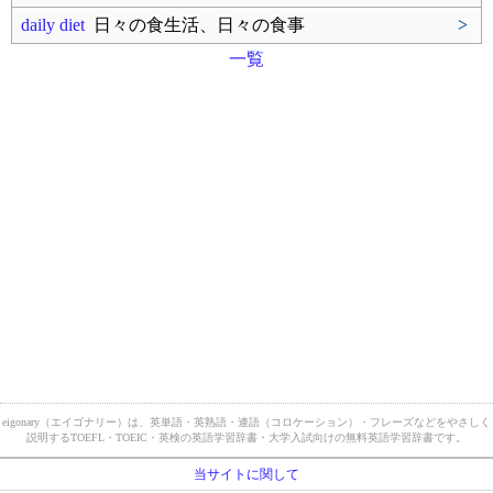
daily diet
日々の食生活、日々の食事
>
一覧
eigonary（エイゴナリー）は、英単語・英熟語・連語（コロケーション）・フレーズなどをやさしく
説明するTOEFL・TOEIC・英検の英語学習辞書・大学入試向けの無料英語学習辞書です。
当サイトに関して