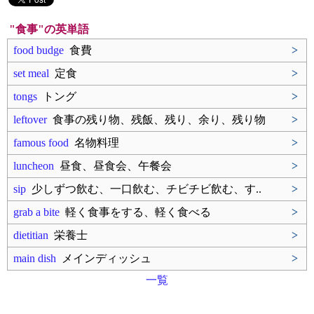
"食事"の英単語
food budge
食費
>
set meal
定食
>
tongs
トング
>
leftover
食事の残り物、残飯、残り、余り、残り物
>
famous food
名物料理
>
luncheon
昼食、昼食会、午餐会
>
sip
少しずつ飲む、一口飲む、チビチビ飲む、す..
>
grab a bite
軽く食事をする、軽く食べる
>
dietitian
栄養士
>
main dish
メインディッシュ
>
一覧