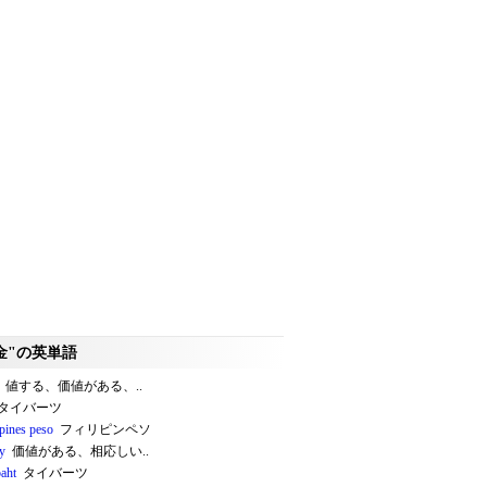
金"の英単語
値する、価値がある、..
タイバーツ
ppines peso
フィリピンペソ
y
価値がある、相応しい..
baht
タイバーツ