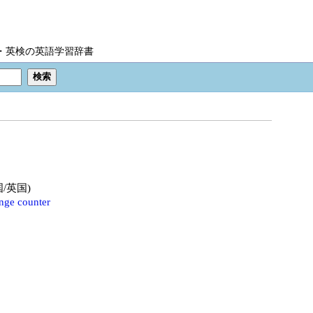
IC・英検の英語学習辞書
米国/英国)
nge counter