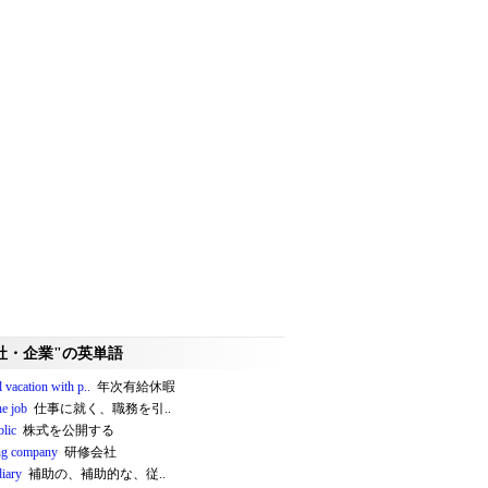
社・企業"の英単語
 vacation with p..
年次有給休暇
he job
仕事に就く、職務を引..
blic
株式を公開する
ing company
研修会社
diary
補助の、補助的な、従..