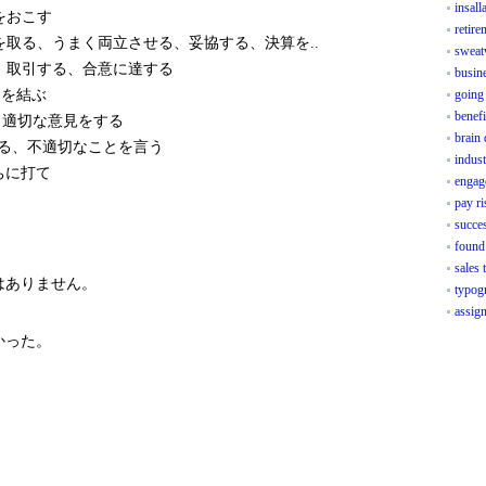
insall
をおこす
retire
取る、うまく両立させる、妥協する、決算を..
sweat
、取引する、合意に達する
busine
を結ぶ
going
benefi
適切な意見をする
brain 
る、不適切なことを言う
indust
ちに打て
engag
pay ri
succe
found
sales 
はありません。
typogr
assig
かった。