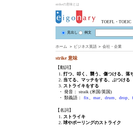
strikeの意味とは
TOEFL・TOE
見出し
例文
ホーム
＞
ビジネス英語
＞
会社・企業
strike
意味
【動詞】
1.
打つ、叩く、襲う、傷つける、落
2.
当てる、マッチをする、ぶつける
3.
ストライキをする
・ 発音：
straik (米国/英国)
・ 類義語：
fix
、
mar
、
drum
、
drop
、
【名詞】
1.
ストライキ
2.
球やボーリングのストライク