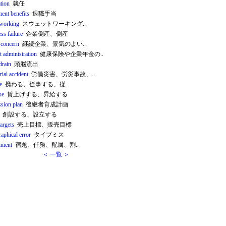
ation
就任
ment benefits
退職手当
working
スウェットワーキング..
ss failure
企業倒産、倒産
 concern
継続企業、景気のよい..
t administration
健康保険や企業年金の..
drain
頭脳流出
rial accident
労働災害、労災事故、..
e
携わる、従事する、従..
se
賃上げする、昇給する
ssion plan
後継者育成計画
創設する、設立する
targets
売上目標、販売目標
aphical error
タイプミス
nment
宿題、任務、配属、割..
＜ 一覧 ＞