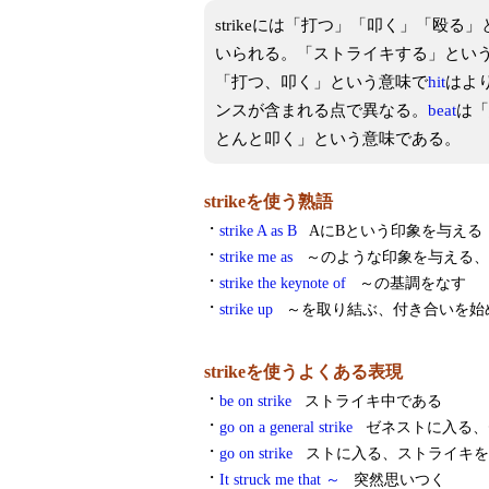
strikeには「打つ」「叩く」「殴
いられる。「ストライキする」とい
「打つ、叩く」という意味で
hit
はよ
ンスが含まれる点で異なる。
beat
は「
とんと叩く」という意味である。
strikeを使う熟語
・
strike A as B
AにBという印象を与える
・
strike me as
～のような印象を与える、
・
strike the keynote of
～の基調をなす
・
strike up
～を取り結ぶ、付き合いを始
strikeを使うよくある表現
・
be on strike
ストライキ中である
・
go on a general strike
ゼネストに入る、
・
go on strike
ストに入る、ストライキを
・
It struck me that ～
突然思いつく