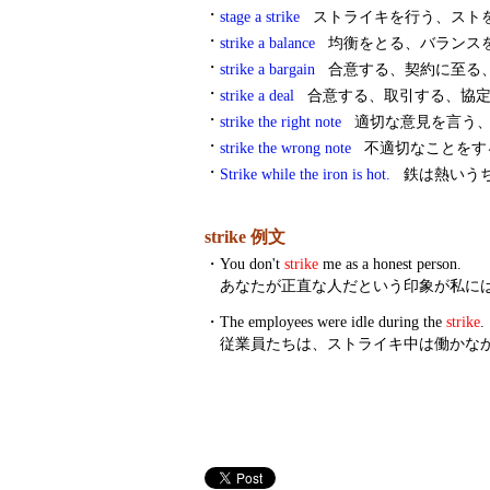
・
stage a strike
ストライキを行う、スト
・
strike a balance
均衡をとる、バランスを
・
strike a bargain
合意する、契約に至る
・
strike a deal
合意する、取引する、協定
・
strike the right note
適切な意見を言う、
・
strike the wrong note
不適切なことをす
・
Strike while the iron is hot.
鉄は熱いう
strike 例文
・
You don't
strike
me as a honest person.
あなたが正直な人だという印象が私に
・
The employees were idle during the
strike
.
従業員たちは、ストライキ中は働かな