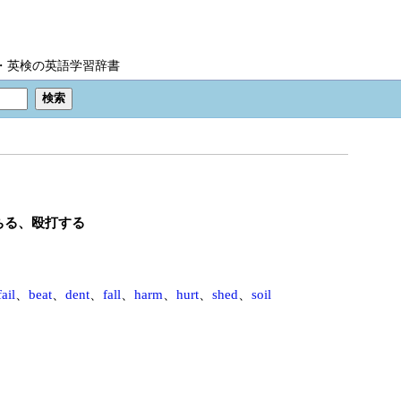
IC・英検の英語学習辞書
ちる、殴打する
fail
、
beat
、
dent
、
fall
、
harm
、
hurt
、
shed
、
soil