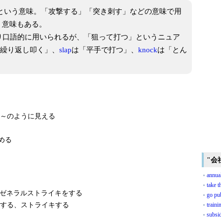
る」という意味。「攻撃する」「突き刺す」などの意味で用
う意味もある。
り口語的に用いられるが、「狙って打つ」というニュア
繰り返し叩く」、
slap
は「平手で打つ」、
knock
は「とん
～のように見える
める
"会
annual
take t
ゼネラルストライキをする
go pu
する、ストライキする
train
subsi