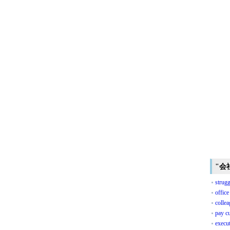
"会
strugg
offic
colle
pay c
execu