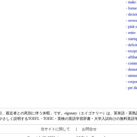
make 
forme
decis
sever
pink s
retire
startu
defic
recept
affili
comme
demot
annua
corpor
per d
の意味は、「忌引、親近者との死別に伴う休暇」です。eigonary（エイゴナリー）は、英単語
やさしく説明するTOEFL・TOEIC・英検の英語学習辞書・大学入試向けの無料英語
当サイトに関して
｜
お問合せ