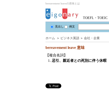
bereavement leaveの意味とは
TOEFL・TOE
見出し
例文
ホーム
＞
ビジネス英語
＞
会社・企業
bereavement leave
意味
【複合名詞】
1.
忌引、親近者との死別に伴う休暇