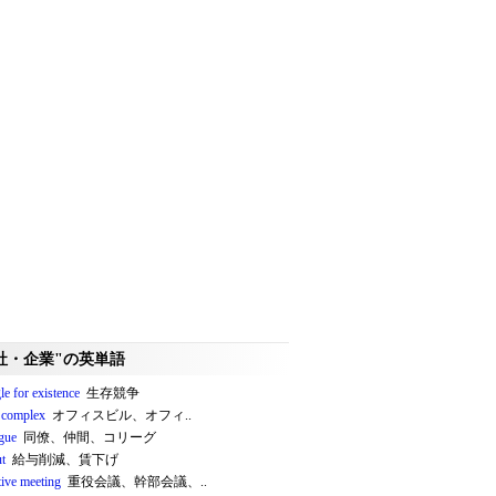
社・企業"の英単語
le for existence
生存競争
e complex
オフィスビル、オフィ..
ague
同僚、仲間、コリーグ
ut
給与削減、賃下げ
tive meeting
重役会議、幹部会議、..