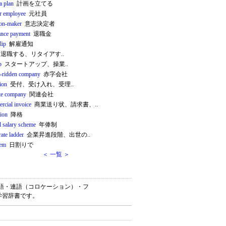
a plan
計画を立てる
r employee
元社員
ion-maker
意志決定者
ance payment
退職金
lip
解雇通知
退職する、リタイアす..
p
スタートアップ、操業..
it-ridden company
赤字会社
ion
受付、受け入れ、受理..
ate company
関連会社
rcial invoice
商業送り状、請求書、..
ion
降格
l salary scheme
年俸制
ate ladder
企業昇進段階、出世の..
iem
日割りで
＜ 一覧 ＞
・英熟語・連語（コロケーション）・フ
学習辞書です。