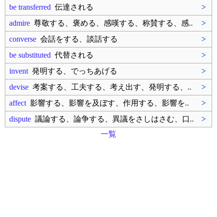
be transferred
伝達される
>
admire
尊敬する、褒める、感嘆する、称賛する、感..
>
converse
会話をする、談話する
>
be substituted
代替される
>
invent
発明する、でっちあげる
>
devise
考案する、工夫する、考え出す、発明する、..
>
affect
影響する、影響を及ぼす、作用する、影響を..
>
dispute
議論する、論争する、異議をさしはさむ、口..
>
一覧