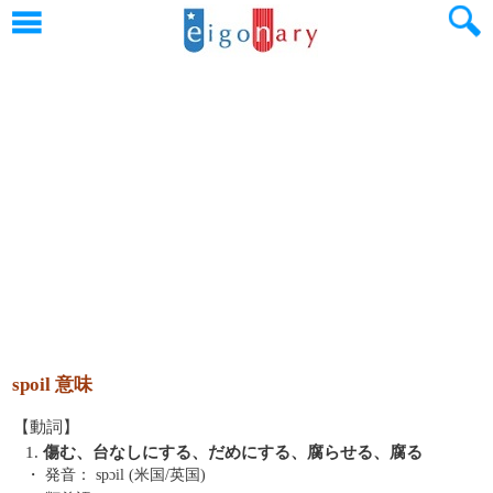
spoil 意味
【動詞】
1.
傷む、台なしにする、だめにする、腐らせる、腐る
・ 発音：
spɔil (米国/英国)