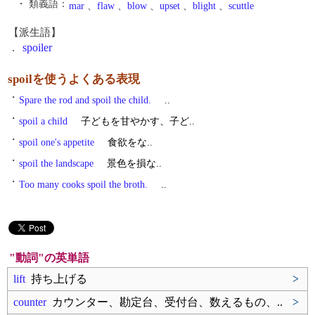
・ 類義語：
mar
、
flaw
、
blow
、
upset
、
blight
、
scuttle
【派生語】
.
spoiler
spoilを使うよくある表現
・
Spare the rod and spoil the child.
..
・
spoil a child
子どもを甘やかす、子ど..
・
spoil one's appetite
食欲をな..
・
spoil the landscape
景色を損な..
・
Too many cooks spoil the broth.
..
"動詞"の英単語
lift
持ち上げる
>
counter
カウンター、勘定台、受付台、数えるもの、..
>