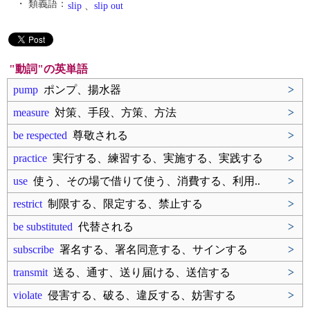
・ 類義語：
slip
、
slip out
"動詞"の英単語
pump
ポンプ、揚水器
>
measure
対策、手段、方策、方法
>
be respected
尊敬される
>
practice
実行する、練習する、実施する、実践する
>
use
使う、その場で借りて使う、消費する、利用..
>
restrict
制限する、限定する、禁止する
>
be substituted
代替される
>
subscribe
署名する、署名同意する、サインする
>
transmit
送る、通す、送り届ける、送信する
>
violate
侵害する、破る、違反する、妨害する
>