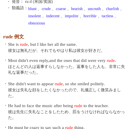
・ 発音：
ruːd (米国/英国)
・ 類義語：
blunt
、
crude
、
coarse
、
bearish
、
uncouth
、
churlish
、
insolent
、
indecent
、
impolite
、
horrible
、
tactless
、
obnoxious
rude 例文
・
She is
rude
, but I like her all the same.
彼女は無礼だが、それでもやはり私は彼女が好きだ。
・
Most didn't even reply,and the ones that did were very
rude
.
ほとんどの人は返事すらしなかった。返事をした人も、非常に失
礼な返事だった。
・
She didn't want to appear
rude
, so she smiled politely.
彼女は失礼な顔をしたくなかったので、礼儀正しく微笑みまし
た。
・
He had to face the music after being
rude
to the teacher.
彼は先生に失礼なことをしたため、罰をうけなければならなかっ
た。
・
He must be crazy to say such a
rude
thing.