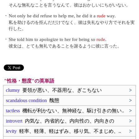
そんな無礼なことを言うなんて、彼はおかしいにちがいない。
・
Not only he did refuse to help me, he did it a
rude
way.
私を助けるのを拒んだだけでなく、彼は失礼なやり方でそれを実
行した。
・
She told him to apologize to her for being so
rude
.
彼女は、とても無礼であることを謝るように彼に言った。
"性格・態度"の英単語
clumsy
要領が悪い、不器用な、ぎこちない
>
scandalous condition
醜態
>
tactless
機転が利かない、無神経な、駆け引きの無い..
>
introvert
内気な、内省的な、内向性の、内向きの
>
levity
軽率、軽薄、軽はずみ、移り気、不まじめ、..
>