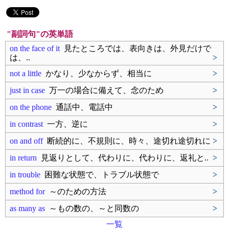
"副詞句"の英単語
on the face of it
見たところでは、表向きは、外見だけで
は、..
>
not a little
かなり、少なからず、相当に
>
just in case
万一の場合に備えて、念のため
>
on the phone
通話中、電話中
>
in contrast
一方、逆に
>
on and off
断続的に、不規則に、時々、途切れ途切れに
>
in return
見返りとして、代わりに、代わりに、返礼と..
>
in trouble
困難な状態で、トラブル状態で
>
method for
～のための方法
>
as many as
～もの数の、～と同数の
>
一覧