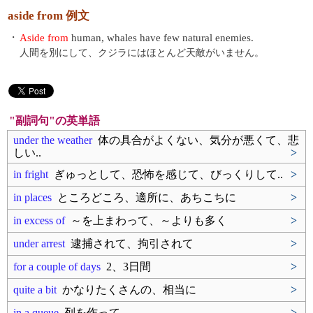
aside from 例文
・
Aside from
human, whales have few natural enemies.
人間を別にして、クジラにはほとんど天敵がいません。
"副詞句"の英単語
under the weather
体の具合がよくない、気分が悪くて、悲
しい..
>
in fright
ぎゅっとして、恐怖を感じて、びっくりして..
>
in places
ところどころ、適所に、あちこちに
>
in excess of
～を上まわって、～よりも多く
>
under arrest
逮捕されて、拘引されて
>
for a couple of days
2、3日間
>
quite a bit
かなりたくさんの、相当に
>
in a queue
列を作って
>