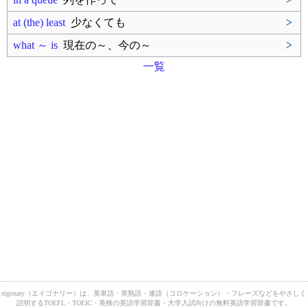
at (the) least
少なくても
>
what ～ is
現在の～、今の～
>
一覧
eigonary（エイゴナリー）は、英単語・英熟語・連語（コロケーション）・フレーズなどをやさしく
説明するTOEFL・TOEIC・英検の英語学習辞書・大学入試向けの無料英語学習辞書です。