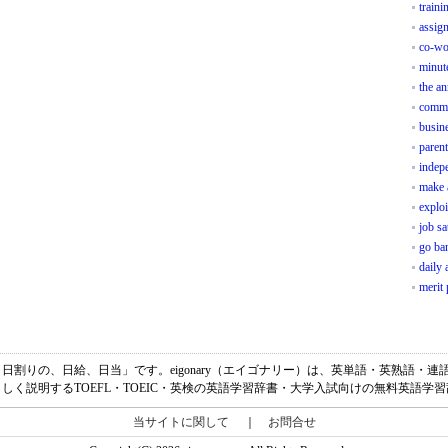
train
assig
co-wo
minut
the an
commu
busine
parent
indep
make 
exploi
job sa
go ba
daily
merit
りで、日割りの、日給、日当」です。eigonary（エイゴナリー）は、英単語・英熟語
しく説明するTOEFL・TOEIC・英検の英語学習辞書・大学入試向けの無料英語学
当サイトに関して
｜
お問合せ