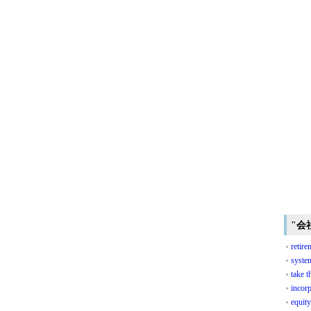
"会
retire
syste
take t
incor
equity