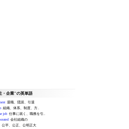
社・企業"の英単語
ment
退職、隠居、引退
m
組織、体系、制度、方..
he job
仕事に就く、職務を引..
porated
会社組織の
公平、公正、公明正大