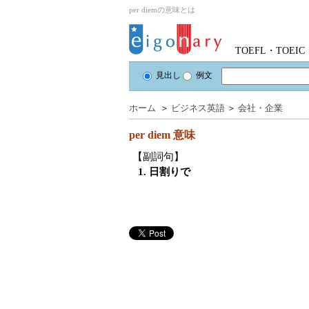
per diemの意味とは
TOEFL・TOE
見出し
例文
ホーム
＞
ビジネス英語
＞
会社・企業
per diem
意味
【副詞句】
1. 日割りで