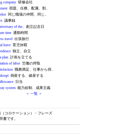
ing company
研修会社
nment
宿題、任務、配属、割..
rker
同じ職場の仲間、同じ..
es
議事録
niversary of the..
創立記念日
te time
通勤時間
ss travel
出張旅行
al leave
育児休暇
endence
独立、自立
a plan
計画を立てる
tation of labor
労働の搾取
tisfaction
職務満足、仕事から得..
nkrupt
倒産する、破産する
 allowance
日当
 pay system
能力給制、成果主義
＜ 一覧 ＞
・連語（コロケーション）・フレーズ
習辞書です。