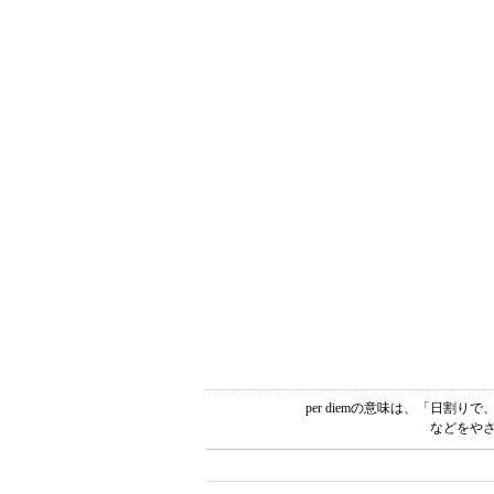
per diemの意味は、「日割
などをやさ