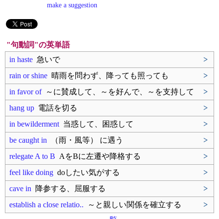
make a suggestion
"句動詞"の英単語
in haste
急いで
>
rain or shine
晴雨を問わず、降っても照っても
>
in favor of
～に賛成して、～を好んで、～を支持して
>
hang up
電話を切る
>
in bewilderment
当惑して、困惑して
>
be caught in
（雨・風等） に遇う
>
relegate A to B
AをBに左遷や降格する
>
feel like doing
doしたい気がする
>
cave in
降参する、屈服する
>
establish a close relatio..
～と親しい関係を確立する
>