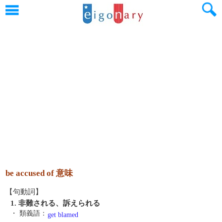
be accused of 意味
【句動詞】
1. 非難される、訴えられる
・ 類義語：
get blamed