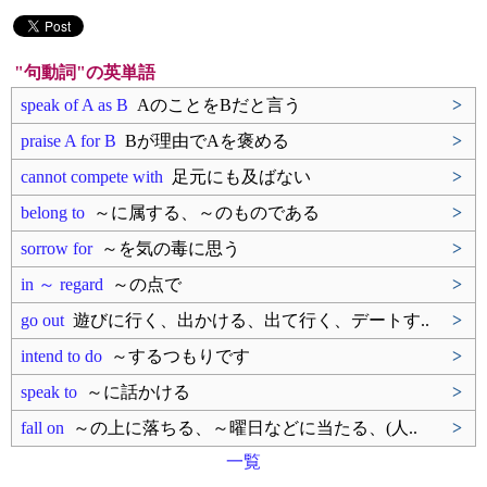
"句動詞"の英単語
speak of A as B
AのことをBだと言う
>
praise A for B
Bが理由でAを褒める
>
cannot compete with
足元にも及ばない
>
belong to
～に属する、～のものである
>
sorrow for
～を気の毒に思う
>
in ～ regard
～の点で
>
go out
遊びに行く、出かける、出て行く、デートす..
>
intend to do
～するつもりです
>
speak to
～に話かける
>
fall on
～の上に落ちる、～曜日などに当たる、(人..
>
一覧