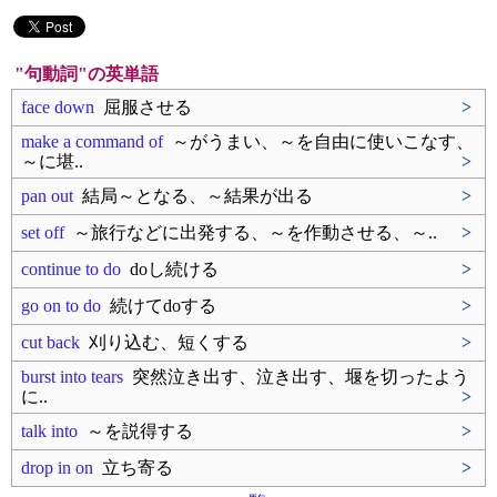
"句動詞"の英単語
face down
屈服させる
>
make a command of
～がうまい、～を自由に使いこなす、
～に堪..
>
pan out
結局～となる、～結果が出る
>
set off
～旅行などに出発する、～を作動させる、～..
>
continue to do
doし続ける
>
go on to do
続けてdoする
>
cut back
刈り込む、短くする
>
burst into tears
突然泣き出す、泣き出す、堰を切ったよう
に..
>
talk into
～を説得する
>
drop in on
立ち寄る
>